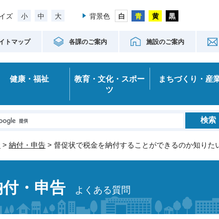
小
中
大
イズ
背景色
イトマップ
各課のご案内
施設のご案内
健康・福祉
教育・文化・スポー
まちづくり・産
ツ
金
>
納付・申告
> 督促状で税金を納付することができるのか知りた
納付・申告
よくある質問