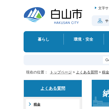
文字サ
サ
暮らし
環境・安全
現在の位置：
トップページ
>
よくある質問
>
税
よくある質問
税金