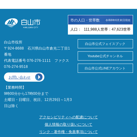
市の人口・世帯数
令和8年6月末日現在
人口：
111,988
人
世帯：
47,623
世帯
白山市役所
白山市公式フェイスブック
〒924-8688 石川県白山市倉光二丁目1
番地
Youtube公式チャンネル
代表電話番号 076-276-1111 ファクス
076-274-9518
白山市公式LINEアカウント
お問い合わせ
【業務時間】
9時00分から17時00分まで
土曜日・日曜日、祝日、12月29日～1月3
日は除く
アクセシビリティへの配慮について
個人情報の取り扱いについて
リンク・著作権・免責事項について