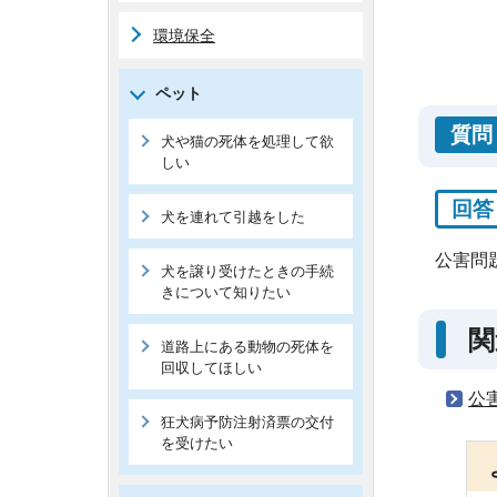
環境保全
ペット
質問
犬や猫の死体を処理して欲
しい
回答
犬を連れて引越をした
公害問
犬を譲り受けたときの手続
きについて知りたい
関
道路上にある動物の死体を
回収してほしい
公
狂犬病予防注射済票の交付
を受けたい