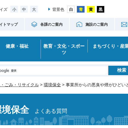
小
中
大
イズ
背景色
イトマップ
各課のご案内
施設のご案内
健康・福祉
教育・文化・スポー
まちづくり・産
ツ
境・ごみ・リサイクル
>
環境保全
> 事業所からの悪臭や煙がひどい
環境保全
よくある質問