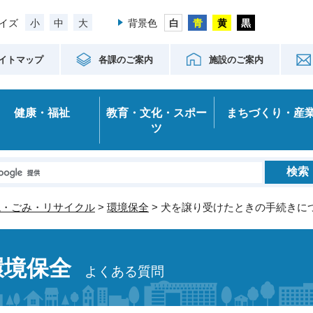
小
中
大
イズ
背景色
イトマップ
各課のご案内
施設のご案内
健康・福祉
教育・文化・スポー
まちづくり・産
ツ
境・ごみ・リサイクル
>
環境保全
> 犬を譲り受けたときの手続きに
環境保全
よくある質問