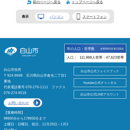
前のページへ戻る
トップページへ戻る
表示
パソコン
スマートフォン
市の人口・世帯数
令和8年6月末日現在
人口：
111,988
人
世帯：
47,623
世帯
白山市役所
白山市公式フェイスブック
〒924-8688 石川県白山市倉光二丁目1
番地
Youtube公式チャンネル
代表電話番号 076-276-1111 ファクス
076-274-9518
白山市公式LINEアカウント
お問い合わせ
【業務時間】
9時00分から17時00分まで
土曜日・日曜日、祝日、12月29日～1月3
日は除く