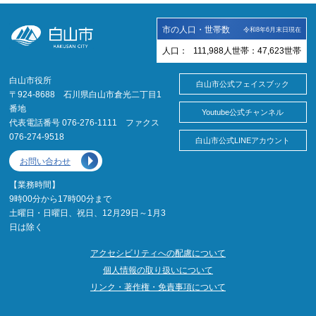
市の人口・世帯数
令和8年6月末日現在
人口：
111,988
人
世帯：
47,623
世帯
白山市役所
白山市公式フェイスブック
〒924-8688 石川県白山市倉光二丁目1
番地
Youtube公式チャンネル
代表電話番号 076-276-1111 ファクス
076-274-9518
白山市公式LINEアカウント
お問い合わせ
【業務時間】
9時00分から17時00分まで
土曜日・日曜日、祝日、12月29日～1月3
日は除く
アクセシビリティへの配慮について
個人情報の取り扱いについて
リンク・著作権・免責事項について