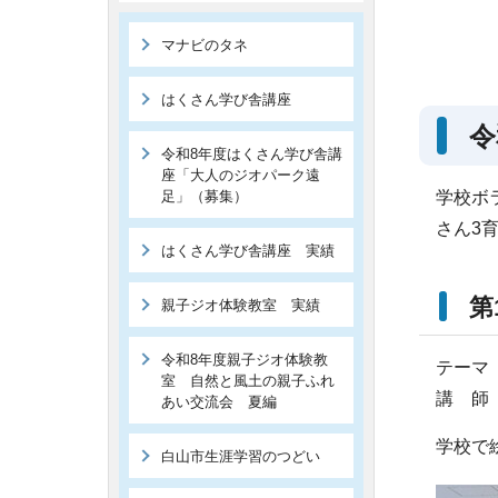
マナビのタネ
はくさん学び舎講座
令
令和8年度はくさん学び舎講
座「大人のジオパーク遠
足」（募集）
学校ボ
さん3
はくさん学び舎講座 実績
第
親子ジオ体験教室 実績
令和8年度親子ジオ体験教
テーマ
室 自然と風土の親子ふれ
講 師
あい交流会 夏編
学校で
白山市生涯学習のつどい