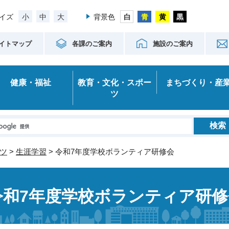
小
中
大
イズ
背景色
イトマップ
各課のご案内
施設のご案内
健康・福祉
教育・文化・スポー
まちづくり・産
ツ
ツ
>
生涯学習
> 令和7年度学校ボランティア研修会
令和7年度学校ボランティア研修