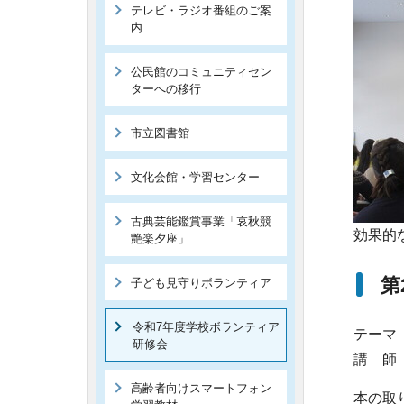
テレビ・ラジオ番組のご案
内
公民館のコミュニティセン
ターへの移行
市立図書館
文化会館・学習センター
古典芸能鑑賞事業「哀秋競
効果的
艶楽夕座」
第
子ども見守りボランティア
令和7年度学校ボランティア
テーマ
研修会
講 師
高齢者向けスマートフォン
本の取