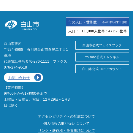
市の人口・世帯数
令和8年6月末日現在
人口：
111,988
人
世帯：
47,623
世帯
白山市役所
白山市公式フェイスブック
〒924-8688 石川県白山市倉光二丁目1
番地
Youtube公式チャンネル
代表電話番号 076-276-1111 ファクス
076-274-9518
白山市公式LINEアカウント
お問い合わせ
【業務時間】
9時00分から17時00分まで
土曜日・日曜日、祝日、12月29日～1月3
日は除く
アクセシビリティへの配慮について
個人情報の取り扱いについて
リンク・著作権・免責事項について