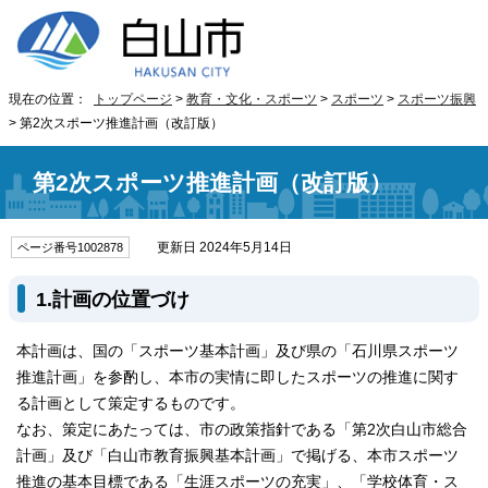
現在の位置：
トップページ
>
教育・文化・スポーツ
>
スポーツ
>
スポーツ振興
> 第2次スポーツ推進計画（改訂版）
第2次スポーツ推進計画（改訂版）
更新日 2024年5月14日
ページ番号1002878
1.計画の位置づけ
本計画は、国の「スポーツ基本計画」及び県の「石川県スポーツ
推進計画」を参酌し、本市の実情に即したスポーツの推進に関す
る計画として策定するものです。
なお、策定にあたっては、市の政策指針である「第2次白山市総合
計画」及び「白山市教育振興基本計画」で掲げる、本市スポーツ
推進の基本目標である「生涯スポーツの充実」、「学校体育・ス