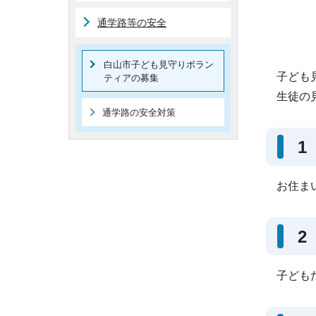
通学路等の安全
白山市子ども見守りボラン
子ども
ティアの募集
生徒の
通学路の安全対策
1
お住ま
2
子ども