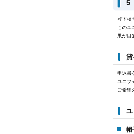
5
登下校
このユ
果が目
貸
申込書
ユニフ
ご希望
ユ
帽