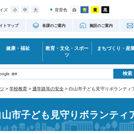
小
中
大
イズ
背景色
イトマップ
各課のご案内
施設のご案内
健康・福祉
教育・文化・スポー
まちづくり・産
ツ
ツ
>
学校教育
>
通学路等の安全
> 白山市子ども見守りボランティ
白山市子ども見守りボランティ