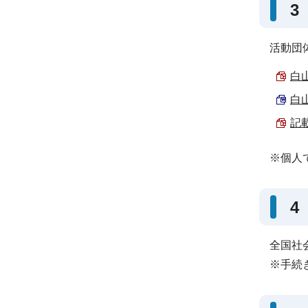
3
活動団
白
白
記載
※個人
4
全国社
※手続