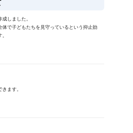
て
作成しました。
全体で子どもたちを見守っているという抑止効
す。
できます。