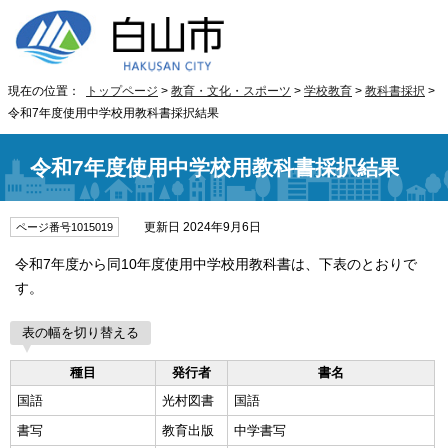
現在の位置：
トップページ
>
教育・文化・スポーツ
>
学校教育
>
教科書採択
>
令和7年度使用中学校用教科書採択結果
令和7年度使用中学校用教科書採択結果
更新日 2024年9月6日
ページ番号1015019
令和7年度から同10年度使用中学校用教科書は、下表のとおりで
す。
表の幅を切り替える
種目
発行者
書名
国語
光村図書
国語
書写
教育出版
中学書写