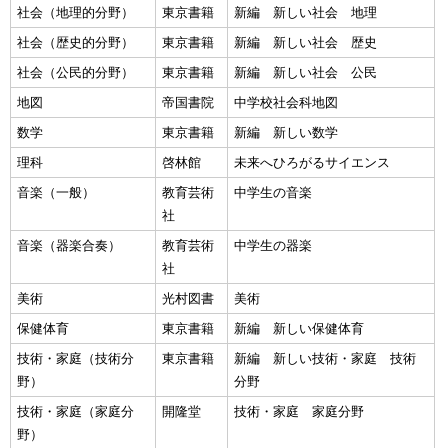
社会（地理的分野）
東京書籍
新編 新しい社会 地理
社会（歴史的分野）
東京書籍
新編 新しい社会 歴史
社会（公民的分野）
東京書籍
新編 新しい社会 公民
地図
帝国書院
中学校社会科地図
数学
東京書籍
新編 新しい数学
理科
啓林館
未来へひろがるサイエンス
音楽（一般）
教育芸術
中学生の音楽
社
音楽（器楽合奏）
教育芸術
中学生の器楽
社
美術
光村図書
美術
保健体育
東京書籍
新編 新しい保健体育
技術・家庭（技術分
東京書籍
新編 新しい技術・家庭 技術
野）
分野
技術・家庭（家庭分
開隆堂
技術・家庭 家庭分野
野）