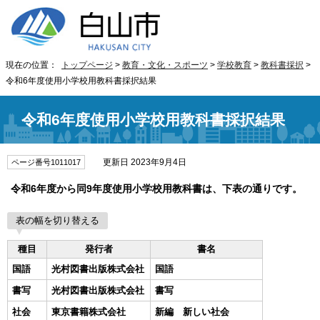
現在の位置：
トップページ
>
教育・文化・スポーツ
>
学校教育
>
教科書採択
>
令和6年度使用小学校用教科書採択結果
令和6年度使用小学校用教科書採択結果
更新日 2023年9月4日
ページ番号1011017
令和6年度から同9年度使用小学校用教科書は、下表の通りです。
表の幅を切り替える
種目
発行者
書名
国語
光村図書出版株式会社
国語
書写
光村図書出版株式会社
書写
社会
東京書籍株式会社
新編 新しい社会