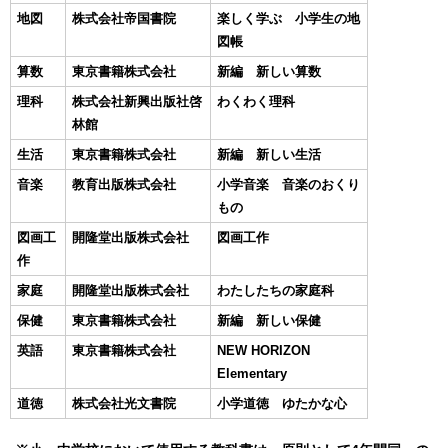
地図
株式会社帝国書院
楽しく学ぶ 小学生の地
図帳
算数
東京書籍株式会社
新編 新しい算数
理科
株式会社新興出版社啓
わくわく理科
林館
生活
東京書籍株式会社
新編 新しい生活
音楽
教育出版株式会社
小学音楽 音楽のおくり
もの
図画工
開隆堂出版株式会社
図画工作
作
家庭
開隆堂出版株式会社
わたしたちの家庭科
保健
東京書籍株式会社
新編 新しい保健
英語
東京書籍株式会社
NEW HORIZON
Elementary
道徳
株式会社光文書院
小学道徳 ゆたかな心