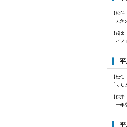
【松任
「人魚
【鶴来
「イノ
平
【松任
「くち
【鶴来
「十年
平