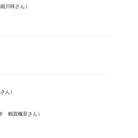
 細川咲さん）
澄さん）
年 鶴賀楓音さん）