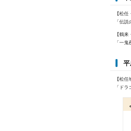
【松任
「伝説
【鶴来
「一鬼
平
【松任
「ドラ