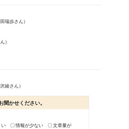
遠田瑞歩さん）
さん）
梅沢綾さん）
お聞かせください。
くい
情報が少ない
文章量が