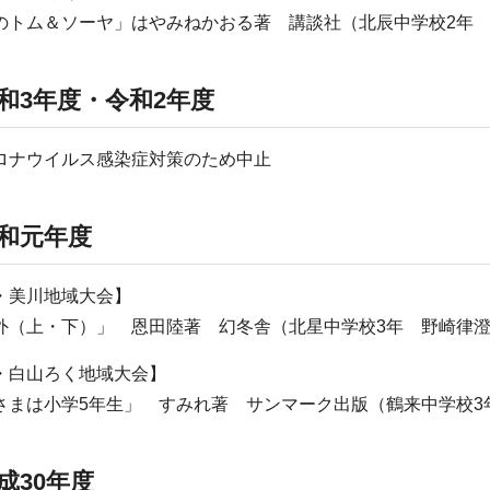
のトム＆ソーヤ」はやみねかおる著 講談社（北辰中学校2年
和3年度・令和2年度
ロナウイルス感染症対策のため中止
和元年度
・美川地域大会】
外（上・下）」 恩田陸著 幻冬舎（北星中学校3年 野崎律
・白山ろく地域大会】
さまは小学5年生」 すみれ著 サンマーク出版（鶴来中学校3
成30年度