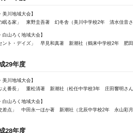
・美川地域大会】
の眠る家」 東野圭吾著 幻冬舎（美川中学校2年 清水佳音
・白山ろく地域大会】
セント・デイズ」 早見和真著 新潮社（鶴来中学校2年 肥
成29年度
・美川地域大会】
ぶえ番長」 重松清著 新潮社（松任中学校3年 庄田響明さ
・白山ろく地域大会】
交差点」 中田永一ほか著 新潮社（北辰中学校2年 永山彩
成28年度