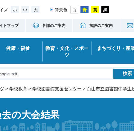
小
中
大
イズ
背景色
イトマップ
各課のご案内
施設のご案内
健康・福祉
教育・文化・スポー
まちづくり・産
ツ
ツ
>
学校教育
>
学校図書館支援センター
>
白山市立図書館中学生
過去の大会結果