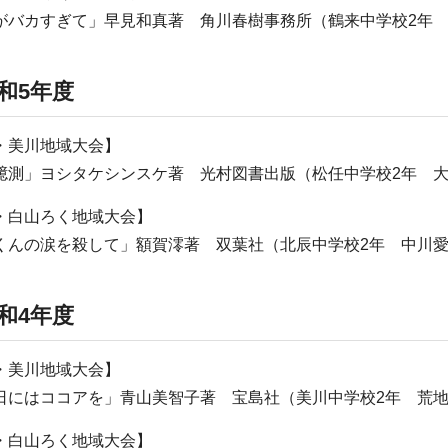
がバカすぎて」早見和真著 角川春樹事務所（鶴来中学校2年
和5年度
・美川地域大会】
臆測」ヨシタケシンスケ著 光村図書出版（松任中学校2年 
・白山ろく地域大会】
くんの涙を殺して」額賀澪著 双葉社（北辰中学校2年 中川
和4年度
・美川地域大会】
日にはココアを」青山美智子著 宝島社（美川中学校2年 荒
・白山ろく地域大会】