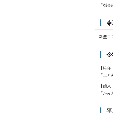
「都会
令
新型コ
令
【松任
「上と
【鶴来
「かみ
平