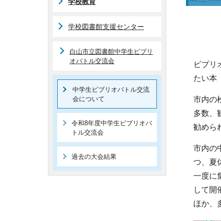
学校教育
学校図書館支援センター
白山市立図書館中学生ビブリ
オバトル交流会
ビブリ
たい本
中学生ビブリオバトル交流
会について
市内の
多数、
令和8年度中学生ビブリオバ
勧めら
トル交流会
市内の
過去の大会結果
つ、夏
一度に
して開
ほか、