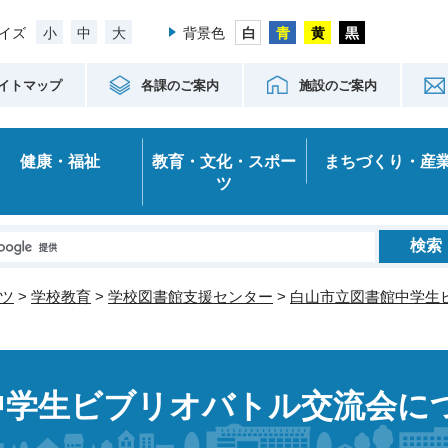
小
中
大
イズ
背景色
イトマップ
各課のご案内
施設のご案内
健康・福祉
教育・文化・スポー
まちづくり・産
ツ
ツ
>
学校教育
>
学校図書館支援センター
>
白山市立図書館中学生
中学生ビブリオバトル交流会に