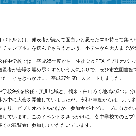
オバトルとは、発表者が読んで面白いと思った本を持って集ま
『チャンプ本』を選んでもらうという、小学生から大人までが
松任中学校では、平成25年度から「生徒会＆PTAビブリオバ
観覧者が会場を埋め尽くすという人気ぶりで、ぜひ市立図書館
れたことをきっかけに、平成27年度にスタートしました。
中学校9校を松任・美川地域と、鶴来・白山ろく地域の2つに分
休み中に大会を開催していましたが、令和7年度からは、より多
集まり、ビブリオバトルのほか、参加者が小グループに分かれ
催しています。このイベントをきっかけに、各中学校でのビブ
多くの観覧者に参加していただいています。