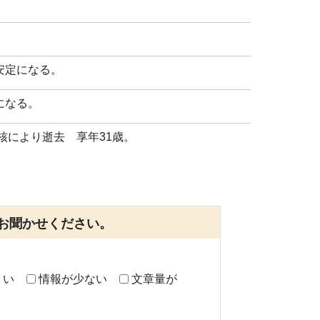
。
安定になる。
になる。
核により逝去 享年31歳。
お聞かせください。
くい
情報が少ない
文章量が