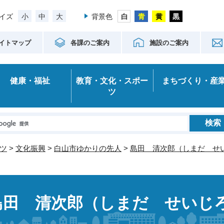
小
中
大
イズ
背景色
イトマップ
各課のご案内
施設のご案内
健康・福祉
教育・文化・スポー
まちづくり・産
ツ
ツ
>
文化振興
>
白山市ゆかりの先人
>
島田 清次郎（しまだ せ
島田 清次郎（しまだ せいじ