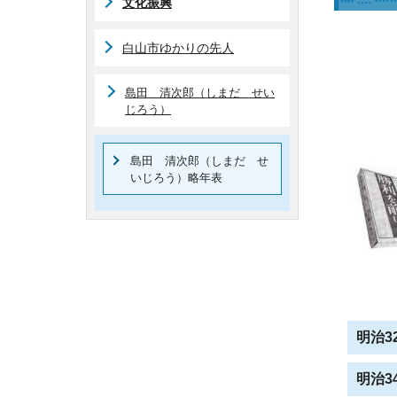
文化振興
白山市ゆかりの先人
島田 清次郎（しまだ せい
じろう）
島田 清次郎（しまだ せ
いじろう）略年表
明治3
明治34