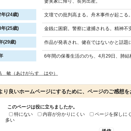
妻実家に帰り、長男出産。
年(24歳)
文壇での批判高まる。舟木事件が起こる
年(25歳)
金銭に困窮。警察に逮捕される。精神不
(29歳)
作品が発表され、健在ではないかと話題
年
6年間の保養生活ののち、4月29日、肺結
烏 敏（あけがらす はや）
より良いホームページにするために、ページのご感想を
このページは役に立ちましたか。
特にない
内容が分かりにくい
ページを探しに
多い