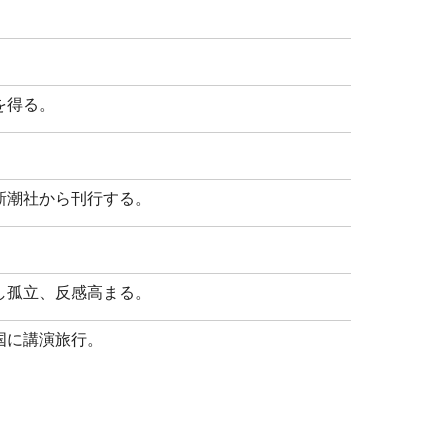
を得る。
新潮社から刊行する。
し孤立、反感高まる。
国に講演旅行。