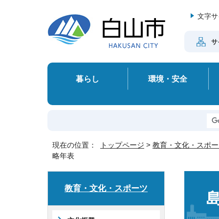
文字サ
サ
暮らし
環境・安全
現在の位置：
トップページ
>
教育・文化・スポー
略年表
教育・文化・スポーツ