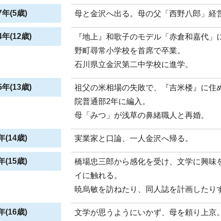
年(5歳)
母と金沢へ出る。母の父「西野八郎」経
年(12歳)
『地上』和歌子のモデル「赤倉和嘉代」
野町尋常小学校を首席で卒業。
石川県立金沢第二中学校に進学。
年(13歳)
祖父の米相場の失敗で、『吉米楼』に住
院普通部2年に編入。
母「みつ」が浅草の鼻緒職人と再婚。
(14歳)
実業家と口論、一人金沢へ帰る。
(15歳)
橋場忠三郎から感化を受け、文学に興味
イに触れる。
暁烏敏を訪ねたり、同人誌を計画したり
(16歳)
文学が思うようにいかず、母を頼り上京