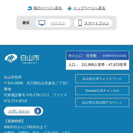
前のページへ戻る
トップページへ戻る
表示
パソコン
スマートフォン
市の人口・世帯数
令和8年6月末日現在
人口：
111,988
人
世帯：
47,623
世帯
白山市役所
白山市公式フェイスブック
〒924-8688 石川県白山市倉光二丁目1
番地
Youtube公式チャンネル
代表電話番号 076-276-1111 ファクス
076-274-9518
白山市公式LINEアカウント
お問い合わせ
【業務時間】
9時00分から17時00分まで
土曜日・日曜日、祝日、12月29日～1月3