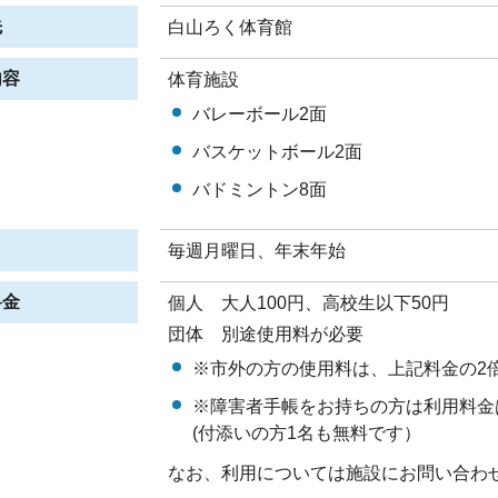
先
白山ろく体育館
内容
体育施設
バレーボール2面
バスケットボール2面
バドミントン8面
毎週月曜日、年末年始
料金
個人 大人100円、高校生以下50円
団体 別途使用料が必要
※市外の方の使用料は、上記料金の2
※障害者手帳をお持ちの方は利用料金
(付添いの方1名も無料です）
なお、利用については施設にお問い合わ