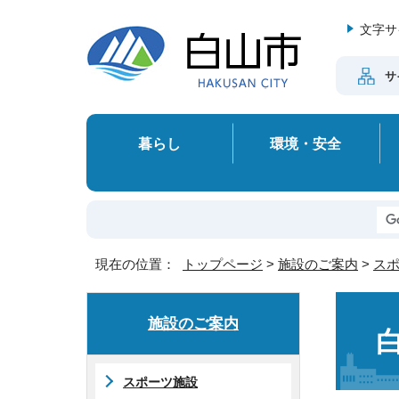
文字サ
サ
暮らし
環境・安全
現在の位置：
トップページ
>
施設のご案内
>
ス
施設のご案内
スポーツ施設