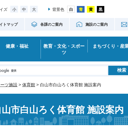
小
中
大
イズ
背景色
イトマップ
各課のご案内
施設のご案内
健康・福祉
教育・文化・スポー
まちづくり・産
ツ
ポーツ施設
>
体育館
> 白山市白山ろく体育館 施設案内
白山市白山ろく体育館 施設案内