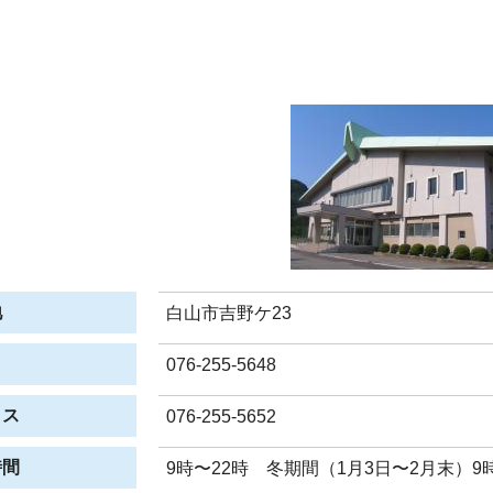
地
白山市吉野ケ23
076-255-5648
クス
076-255-5652
時間
9時〜22時 冬期間（1月3日〜2月末）9