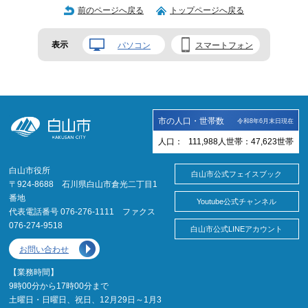
前のページへ戻る
トップページへ戻る
表示
パソコン
スマートフォン
市の人口・世帯数
令和8年6月末日現在
人口：
111,988
人
世帯：
47,623
世帯
白山市役所
白山市公式フェイスブック
〒924-8688 石川県白山市倉光二丁目1
番地
Youtube公式チャンネル
代表電話番号 076-276-1111 ファクス
076-274-9518
白山市公式LINEアカウント
お問い合わせ
【業務時間】
9時00分から17時00分まで
土曜日・日曜日、祝日、12月29日～1月3