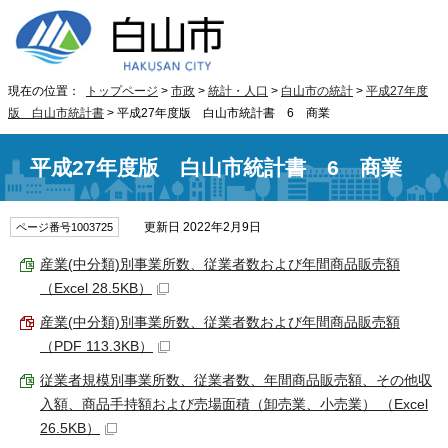
現在の位置：
トップページ
>
市政
>
統計・人口
>
白山市の統計
>
平成27年度
版 白山市統計書
> 平成27年度版 白山市統計書 6 商業
平成27年度版 白山市統計書 6 商業
更新日 2022年2月9日
ページ番号1003725
産業(中分類)別事業所数、従業者数および年間商品販売額
（Excel 28.5KB）
産業(中分類)別事業所数、従業者数および年間商品販売額
（PDF 113.3KB）
従業者規模別事業所数、従業者数、年間商品販売額、その他収
入額、商品手持額および売場面積（卸売業、小売業） （Excel
26.5KB）