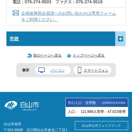
電話：076-274-9503 ファクス：076-274-9518
企画振興部企画課へのお問い合わせは専用フォーム
をご利用ください。
市政
前のページへ戻る
トップページへ戻る
表示
パソコン
スマートフォン
市の人口・世帯数
令和8年6月末日現在
人口：
111,988
人
世帯：
47,623
世帯
白山市役所
白山市公式フェイスブック
〒924-8688 石川県白山市倉光二丁目1