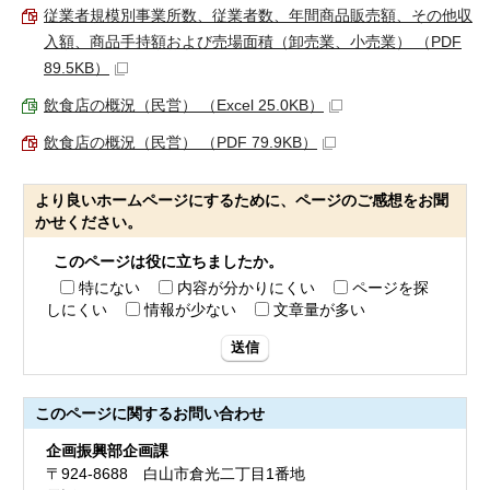
従業者規模別事業所数、従業者数、年間商品販売額、その他収
入額、商品手持額および売場面積（卸売業、小売業） （PDF
89.5KB）
飲食店の概況（民営） （Excel 25.0KB）
飲食店の概況（民営） （PDF 79.9KB）
より良いホームページにするために、ページのご感想をお聞
かせください。
このページは役に立ちましたか。
特にない
内容が分かりにくい
ページを探
しにくい
情報が少ない
文章量が多い
送信
このページに関する
お問い合わせ
企画振興部企画課
〒924-8688 白山市倉光二丁目1番地