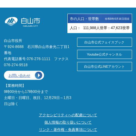
市の人口・世帯数
令和8年6月末日現在
人口：
111,988
人
世帯：
47,623
世帯
白山市役所
白山市公式フェイスブック
〒924-8688 石川県白山市倉光二丁目1
番地
Youtube公式チャンネル
代表電話番号 076-276-1111 ファクス
076-274-9518
白山市公式LINEアカウント
お問い合わせ
【業務時間】
9時00分から17時00分まで
土曜日・日曜日、祝日、12月29日～1月3
日は除く
アクセシビリティへの配慮について
個人情報の取り扱いについて
リンク・著作権・免責事項について