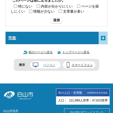
このページは役に立ちましたか。
特にない
内容が分かりにくい
ページを探
しにくい
情報が少ない
文章量が多い
送信
市政
前のページへ戻る
トップページへ戻る
表示
パソコン
スマートフォン
市の人口・世帯数
令和8年6月末日現在
人口：
111,988
人
世帯：
47,623
世帯
白山市役所
白山市公式フェイスブック