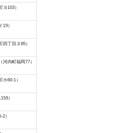
ヨ103）
19）
町四丁目ヌ85）
（河内町福岡77）
ホ60-1）
159）
-2）