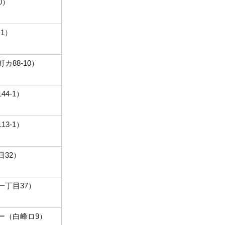
0）
1）
カ88-10）
4-1）
3-1）
32）
一丁目37）
ー（白峰ロ9）