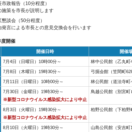
長市政報告（10分程度）
の施策を市長が説明します
区懇談会（50分程度）
由発言による市長との意見交換会を行います
年度開催
開催日時
開催
7月4日（日曜日）10時00分～
林中公民館（乙丸町4
7月8日（木曜日）19時30分～
弓掘会館（笠間町628
7月11日（日曜日）10時00分～
林公民館（道法寺町へ
7月30日（金曜日）19時30分～
鳥越公民館（別宮町ロ
※新型コロナウイルス感染拡大により中止
8月3日（火曜日）19時30分～
柏野公民館（下柏野町
※新型コロナウイルス感染拡大により中止
8月10日（火曜日）19時30分～
山島公民館（安吉町1