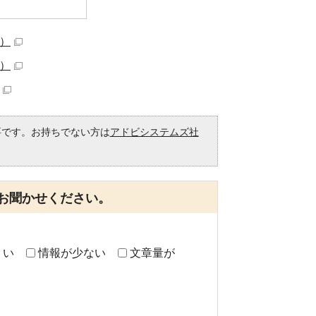
B）
B）
必要です。お持ちでない方は
アドビシステムズ社
。
お聞かせください。
くい
情報が少ない
文章量が