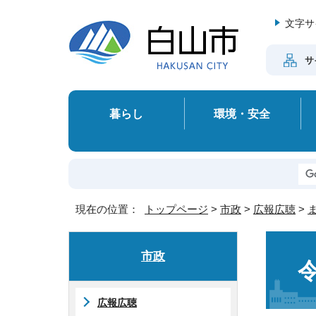
文字サ
サ
暮らし
環境・安全
現在の位置：
トップページ
>
市政
>
広報広聴
>
市政
広報広聴