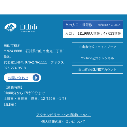
市の人口・世帯数
令和8年6月末日現在
人口：
111,988
人
世帯：
47,623
世帯
白山市役所
白山市公式フェイスブック
〒924-8688 石川県白山市倉光二丁目1
番地
Youtube公式チャンネル
代表電話番号 076-276-1111 ファクス
076-274-9518
白山市公式LINEアカウント
お問い合わせ
【業務時間】
9時00分から17時00分まで
土曜日・日曜日、祝日、12月29日～1月3
日は除く
アクセシビリティへの配慮について
個人情報の取り扱いについて