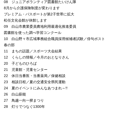
08 ジュニアボランティア図書館たいけん隊
8月から介護保険制度が変わります
プレミアム・パスポートが第2子世帯に拡大
松任文化会館が休館します
09 白山市農業委員農地利用最適化推進委員
図書館を使った調べ学習コンクール
10 白山野々市広域事務組合職員採用候補者試験／俳句ポスト
春の部
11 まちの話題／スポーツ大会結果
12 くらしの情報／今月のおとなりさん
20 子どものひろば
21 児童館・児童センター
22 休日当番医・当番薬局／保健相談
23 相談日程／夏の交通安全県民運動
24 夏のイベントにみんなあつまれ～!!
26 白山薪能
27 鳥越一向一揆まつり
28 灯りでつなぐ1300年