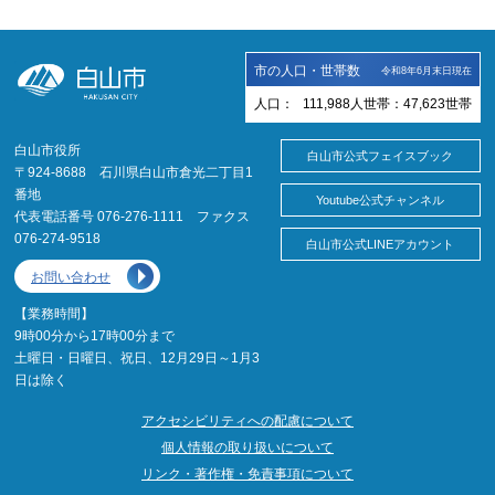
市の人口・世帯数
令和8年6月末日現在
人口：
111,988
人
世帯：
47,623
世帯
白山市役所
白山市公式フェイスブック
〒924-8688 石川県白山市倉光二丁目1
番地
Youtube公式チャンネル
代表電話番号 076-276-1111 ファクス
076-274-9518
白山市公式LINEアカウント
お問い合わせ
【業務時間】
9時00分から17時00分まで
土曜日・日曜日、祝日、12月29日～1月3
日は除く
アクセシビリティへの配慮について
個人情報の取り扱いについて
リンク・著作権・免責事項について