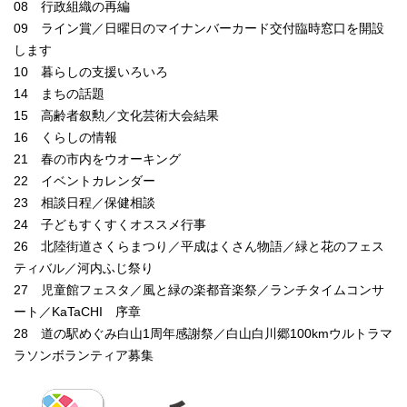
08 行政組織の再編
09 ライン賞／日曜日のマイナンバーカード交付臨時窓口を開設
します
10 暮らしの支援いろいろ
14 まちの話題
15 高齢者叙勲／文化芸術大会結果
16 くらしの情報
21 春の市内をウオーキング
22 イベントカレンダー
23 相談日程／保健相談
24 子どもすくすくオススメ行事
26 北陸街道さくらまつり／平成はくさん物語／緑と花のフェス
ティバル／河内ふじ祭り
27 児童館フェスタ／風と緑の楽都音楽祭／ランチタイムコンサ
ート／KaTaCHI 序章
28 道の駅めぐみ白山1周年感謝祭／白山白川郷100kmウルトラマ
ラソンボランティア募集