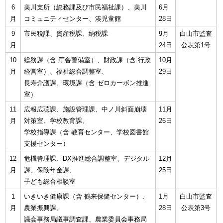
6
美川支所（総務課及び市民福祉課）、美川
6月
月
コミュニティセンター、湊児童館
28日
9
市民税課、資産税課、納税課
9月
白山市監査
月
24日
公表第1号
10
総務課（含 庁舎警備室）、財政課（含 行政
10月
月
経営室）、福祉総合調整室、
29日
長寿介護課、環境課（含 ゼロカーボン推進
室）
11
広報広聴課、施設管理課、中ノ川斜面崩壊
11月
月
対策室、学校教育課、
26日
学校指導課（含 教育センター、学校図書館
支援センター）
12
危機管理課、DX推進総合調整室、デジタル
12月
月
課、保険年金課、
25日
子ども総合相談室
1
いきいき健康課（含 鶴来保健センター）、
1月
白山市監査
月
農業振興課、
28日
公表第3号
議会事務局議事調査課、農業委員会事務局