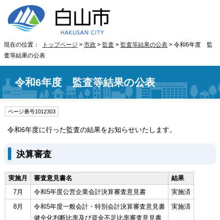
現在の位置：
トップページ
>
市政
>
監査
>
監査等結果の公表
> 令和6年度 監
査等結果の公表
令和6年度 監査等結果の公表
ページ番号1012303
令和6年度に行った監査の結果をお知らせいたします。
決算審査
実施月
審査意見書名
結果
7月
令和5年度公営企業会計決算審査意見書
実施済
8月
令和5年度一般会計・特別会計決算審査意見書
実施済
健全化判断比率及び資金不足比率審査意見書