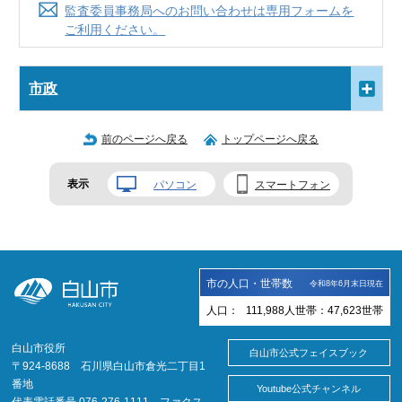
監査委員事務局へのお問い合わせは専用フォームを
ご利用ください。
市政
前のページへ戻る
トップページへ戻る
表示
パソコン
スマートフォン
市の人口・世帯数
令和8年6月末日現在
人口：
111,988
人
世帯：
47,623
世帯
白山市役所
白山市公式フェイスブック
〒924-8688 石川県白山市倉光二丁目1
番地
Youtube公式チャンネル
代表電話番号 076-276-1111 ファクス