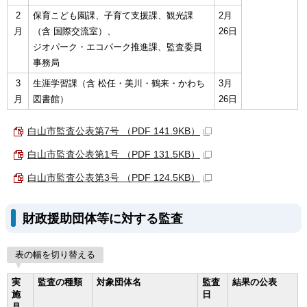
2
保育こども園課、子育て支援課、観光課
2月
月
（含 国際交流室）、
26日
ジオパーク・エコパーク推進課、監査委員
事務局
3
生涯学習課（含 松任・美川・鶴来・かわち
3月
月
図書館）
26日
白山市監査公表第7号 （PDF 141.9KB）
白山市監査公表第1号 （PDF 131.5KB）
白山市監査公表第3号 （PDF 124.5KB）
財政援助団体等に対する監査
表の幅を切り替える
実
監査の種類
対象団体名
監査
結果の公表
施
日
月