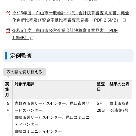
令和5年度 白山市一般会計・特別会計決算審査意見書、健全
化判断比率及び資金不足比率審査意見書 （PDF 2.5MB）
令和5年度 白山市公営企業会計決算審査意見書 （PDF
1.6MB）
定例監査
表の幅を切り替える
実
対象予定課
監査
結果の公表
施
日
月
5
吉野谷市民サービスセンター、尾口市民サ
5月
白山市監査
月
ービスセンター、
28日
公表第7号
白峰市民サービスセンター、尾口コミュニ
ティセンター、
白峰コミュニティセンター