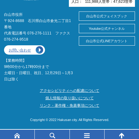
人口：
111,988
人
世帯：
47,623
世帯
白山市役所
白山市公式フェイスブック
〒924-8688 石川県白山市倉光二丁目1
番地
Youtube公式チャンネル
代表電話番号 076-276-1111 ファクス
076-274-9518
白山市公式LINEアカウント
お問い合わせ
【業務時間】
9時00分から17時00分まで
土曜日・日曜日、祝日、12月29日～1月3
日は除く
アクセシビリティへの配慮について
個人情報の取り扱いについて
リンク・著作権・免責事項について
Copyright © 2022 Hakusan city. All Rights Reserved.