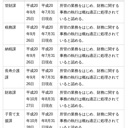
管財課
平成20
平成20
所管の業務をはじめ、財務に関する
年9月
年7月31
事務の執行は概ね適正に処理されて
25日
日現在
いると認める。
税務課
平成20
平成20
所管の業務をはじめ、財務に関する
年9月
年7月31
事務の執行は概ね適正に処理されて
26日
日現在
いると認める。
納税課
平成20
平成20
所管の業務をはじめ、財務に関する
年9月
年7月31
事務の執行は概ね適正に処理されて
26日
日現在
いると認める。
長寿介護
平成20
平成20
所管の業務をはじめ、財務に関する
課
年9月
年7月31
事務の執行は概ね適正に処理されて
26日
日現在
いると認める。
財政課
平成20
平成20
所管の業務をはじめ、財務に関する
年10月
年8月31
事務の執行は概ね適正に処理されて
27日
日現在
いると認める。
子育て支
平成20
平成20
所管の業務をはじめ、財務に関する
援課
年10月
年8月31
事務の執行は概ね適正に処理されて
28日
日現在
いると認める。