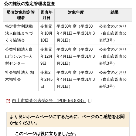
公の施設の指定管理者監査
監査対象指定管
監査年
対象年度
結果
理者
月日
特定非営利活動
令和元
平成30年度（平成30
公表文のとおり
法人白峰まちづ
年10月
年4月1日～平成31年3
（白山市監査公
くり協議会
10日
月31日）
表第3号）
公益社団法人白
令和元
平成30年度（平成30
公表文のとおり
山市シルバー人
年12月
年4月1日～平成31年3
（白山市監査公
材センター
9日
月31日）
表第3号）
社会福祉法人 相
令和2
平成30年度（平成30
公表文のとおり
木福祉会
年2月5
年4月1日～平成31年3
（白山市監査公
日
月31日）
表第3号）
白山市監査公表第3号 （PDF 56.8KB）
より良いホームページにするために、ページのご感想をお聞
かせください。
このページは役に立ちましたか。