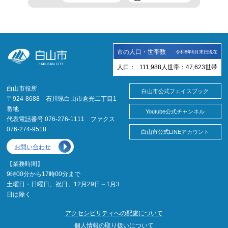
市の人口・世帯数
令和8年6月末日現在
人口：
111,988
人
世帯：
47,623
世帯
白山市役所
白山市公式フェイスブック
〒924-8688 石川県白山市倉光二丁目1
番地
Youtube公式チャンネル
代表電話番号 076-276-1111 ファクス
076-274-9518
白山市公式LINEアカウント
お問い合わせ
【業務時間】
9時00分から17時00分まで
土曜日・日曜日、祝日、12月29日～1月3
日は除く
アクセシビリティへの配慮について
個人情報の取り扱いについて