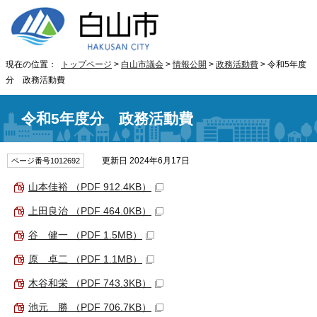
現在の位置：
トップページ
>
白山市議会
>
情報公開
>
政務活動費
> 令和5年度
分 政務活動費
令和5年度分 政務活動費
更新日 2024年6月17日
ページ番号1012692
山本佳裕 （PDF 912.4KB）
上田良治 （PDF 464.0KB）
谷 健一 （PDF 1.5MB）
原 卓二 （PDF 1.1MB）
木谷和栄 （PDF 743.3KB）
池元 勝 （PDF 706.7KB）