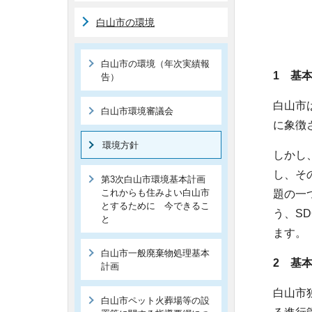
白山市の環境
白山市の環境（年次実績報
1 基
告）
白山市
白山市環境審議会
に象徴
環境方針
しかし
し、そ
第3次白山市環境基本計画
これからも住みよい白山市
題の一
とするために 今できるこ
う、S
と
ます。
白山市一般廃棄物処理基本
2 基
計画
白山市
白山市ペット火葬場等の設