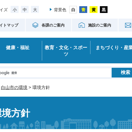
小
中
大
イズ
背景色
イトマップ
各課のご案内
施設のご案内
健康・福祉
教育・文化・スポー
まちづくり・産
ツ
>
白山市の環境
> 環境方針
環境方針