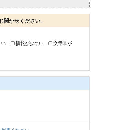
。
お聞かせください。
くい
情報が少ない
文章量が