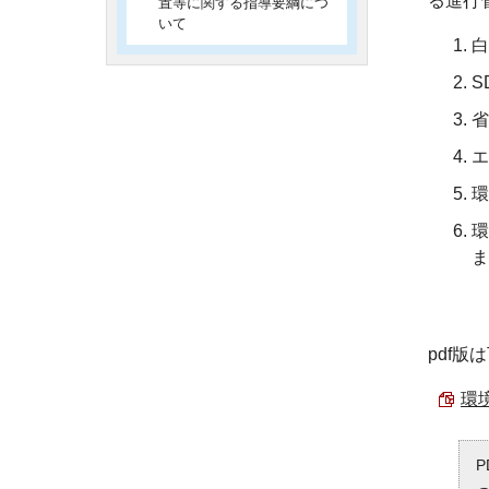
る進行
置等に関する指導要綱につ
いて
白
S
省
エ
環
環
ま
pdf
環境
P