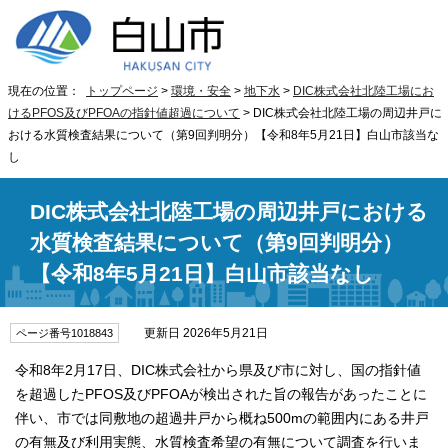
現在の位置：
トップページ
>
環境・安全
>
地下水
>
DIC株式会社北陸工場にお
けるPFOS及びPFOAの指針値超過について
> DIC株式会社北陸工場の周辺井戸に
おける水質検査結果について（第9回判明分）【令和8年5月21日】白山市該当な
し
DIC株式会社北陸工場の周辺井戸における
水質検査結果について（第9回判明分）
【令和8年5月21日】白山市該当なし
更新日 2026年5月21日
ページ番号1018843
令和8年2月17日、DIC株式会社から県及び市に対し、国の指針値
を超過したPFOS及びPFOAが検出された旨の報告があったことに
伴い、市では同敷地の超過井戸から概ね500mの範囲内にある井戸
の有無及び利用実態、水質検査希望の有無について調査を行いま