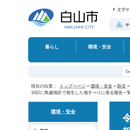
文字サ
サ
暮らし
環境・安全
現在の位置：
トップページ
>
環境・安全
>
防災
10日に鳥越地区で発生した地すべりに係る報告一
環境・安全