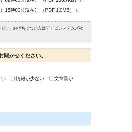
00分現在】 （PDF 288.7KB）
時00分現在】 （PDF 1.0MB）
必要です。お持ちでない方は
アドビシステムズ社
。
お聞かせください。
くい
情報が少ない
文章量が