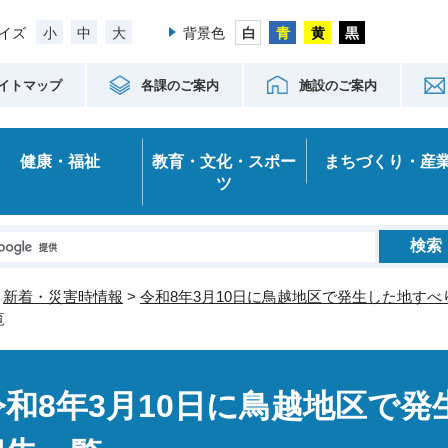
小
中
大
イズ
背景色
イトマップ
各課のご案内
施設のご案内
健康・福祉
教育・文化・スポー
まちづくり・産
ツ
>
新着・災害時情報
>
令和8年3月10日に鳥越地区で発生した地す
覧
令和8年3月10日に鳥越地区で