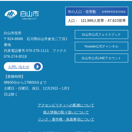
市の人口・世帯数
令和8年6月末日現在
人口：
111,988
人
世帯：
47,623
世帯
白山市役所
白山市公式フェイスブック
〒924-8688 石川県白山市倉光二丁目1
番地
Youtube公式チャンネル
代表電話番号 076-276-1111 ファクス
076-274-9518
白山市公式LINEアカウント
お問い合わせ
【業務時間】
9時00分から17時00分まで
土曜日・日曜日、祝日、12月29日～1月3
日は除く
アクセシビリティへの配慮について
個人情報の取り扱いについて
リンク・著作権・免責事項について