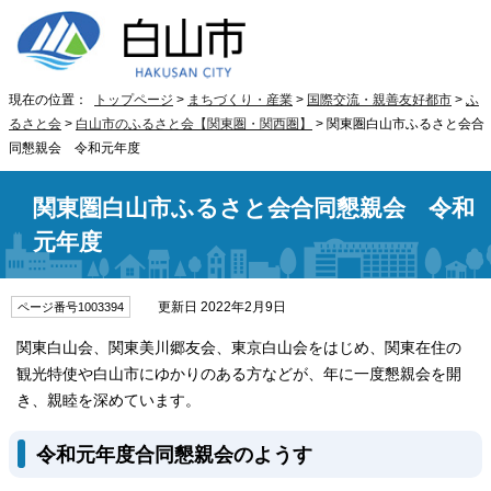
現在の位置：
トップページ
>
まちづくり・産業
>
国際交流・親善友好都市
>
ふ
るさと会
>
白山市のふるさと会【関東圏・関西圏】
> 関東圏白山市ふるさと会合
同懇親会 令和元年度
関東圏白山市ふるさと会合同懇親会 令和
元年度
更新日 2022年2月9日
ページ番号1003394
関東白山会、関東美川郷友会、東京白山会をはじめ、関東在住の
観光特使や白山市にゆかりのある方などが、年に一度懇親会を開
き、親睦を深めています。
令和元年度合同懇親会のようす