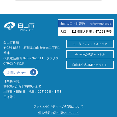
市の人口・世帯数
令和8年6月末日現在
人口：
111,988
人
世帯：
47,623
世帯
白山市役所
白山市公式フェイスブック
〒924-8688 石川県白山市倉光二丁目1
番地
Youtube公式チャンネル
代表電話番号 076-276-1111 ファクス
076-274-9518
白山市公式LINEアカウント
お問い合わせ
【業務時間】
9時00分から17時00分まで
土曜日・日曜日、祝日、12月29日～1月3
日は除く
アクセシビリティへの配慮について
個人情報の取り扱いについて