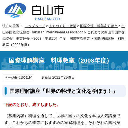
現在の位置：
トップページ
>
まちづくり・産業
>
国際交流・親善友好都市
>
白
山市国際交流協会 Hakusan International Association
>
これまでの白山市国際交
流協会 事業紹介
>
2008（平成20）年度 国際交流事業
> 国際理解講座 料理
教室（2008年度）
国際理解講座 料理教室（2008年度）
更新日 2022年2月9日
ページ番号1003194
国際理解講座「世界の料理と文化を学ぼう！」
下記のとおり、終了しました。
（募集内容）料理を通して、世界の国々の文化を学ぶ人気講座で
す。これからの季節におすすめの家庭料理を、それぞれの国出身