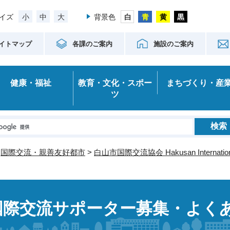
小
中
大
イズ
背景色
イトマップ
各課のご案内
施設のご案内
健康・福祉
教育・文化・スポー
まちづくり・産
ツ
>
国際交流・親善友好都市
>
白山市国際交流協会 Hakusan International
国際交流サポーター募集・よく