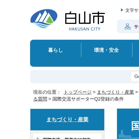
文字サ
サ
暮らし
環境・安全
現在の位置：
トップページ
>
まちづくり・産業
る質問
> 国際交流サポーターQ2登録の条件
まちづくり・産業