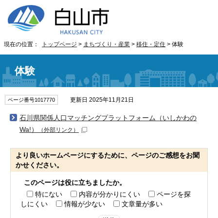
現在の位置：
トップページ
>
まちづくり・産業
>
移住・定住
> 体験
体験
更新日 2025年11月21日
ページ番号1017770
石川県関係人口マッチングプラットフォーム（いしかわの
Wa!）
（外部リンク）
より良いホームページにするために、ページのご感想をお聞
かせください。
このページは役に立ちましたか。
特にない
内容が分かりにくい
ページを探
しにくい
情報が少ない
文章量が多い