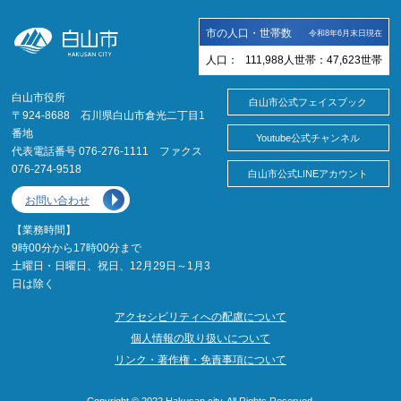
市の人口・世帯数
令和8年6月末日現在
人口：
111,988
人
世帯：
47,623
世帯
白山市役所
白山市公式フェイスブック
〒924-8688 石川県白山市倉光二丁目1
番地
Youtube公式チャンネル
代表電話番号 076-276-1111 ファクス
076-274-9518
白山市公式LINEアカウント
お問い合わせ
【業務時間】
9時00分から17時00分まで
土曜日・日曜日、祝日、12月29日～1月3
日は除く
アクセシビリティへの配慮について
個人情報の取り扱いについて
リンク・著作権・免責事項について
Copyright © 2022 Hakusan city. All Rights Reserved.