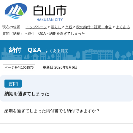
現在の位置：
トップページ
>
暮らし
>
市税
>
税の納付・証明・申告
>
よくある
質問（納税）
>
納付 Q&A
> 納期を過ぎてしまった
納付 Q&A
よくある質問
更新日 2026年8月6日
ページ番号1001575
質問
納期を過ぎてしまった
納期を過ぎてしまった納付書でも納付できますか？