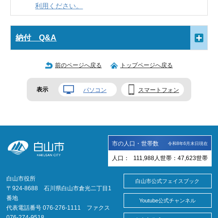
利用ください。
納付 Q&A
前のページへ戻る
トップページへ戻る
表示
パソコン
スマートフォン
市の人口・世帯数
令和8年6月末日現在
人口：
111,988
人
世帯：
47,623
世帯
白山市役所
白山市公式フェイスブック
〒924-8688 石川県白山市倉光二丁目1
番地
Youtube公式チャンネル
代表電話番号 076-276-1111 ファクス
076-274-9518