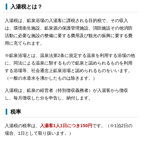
入湯税とは？
入湯税は、鉱泉浴場の入湯客に課税される目的税で、その収入
は、環境衛生施設、鉱泉源の保護管理施設、消防施設その他消防
活動に必要な施設の整備に要する費用及び観光の振興に要する費
用に充てられます。
※鉱泉浴場とは、温泉法第2条に規定する温泉を利用する浴場の他
に、同法による温泉に類するもので鉱泉と認められるものを利用
する浴場等、社会通念上鉱泉浴場と認められるものをいいます。
（一般の水道水を沸かしたものは除きます。）
入湯税は、鉱泉の経営者（特別徴収義務者）が入湯客から徴収
し、毎月徴収した分を申告し、納付します。
税率
入湯税の税率は、
入湯客1人1日につき150円
です。（※1泊2日の
場合、1日として取り扱います。）