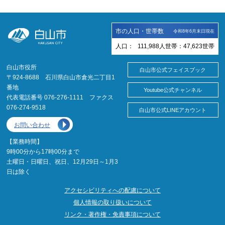
市の人口・世帯数
令和8年6月末日現在
人口：
111,988
人
世帯：
47,623
世帯
白山市役所
白山市公式フェイスブック
〒924-8688 石川県白山市倉光二丁目1
番地
Youtube公式チャンネル
代表電話番号 076-276-1111 ファクス
076-274-9518
白山市公式LINEアカウント
お問い合わせ
【業務時間】
9時00分から17時00分まで
土曜日・日曜日、祝日、12月29日～1月3
日は除く
アクセシビリティへの配慮について
個人情報の取り扱いについて
リンク・著作権・免責事項について