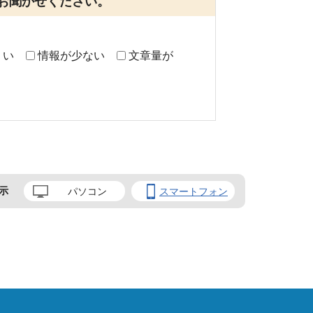
お聞かせください。
くい
情報が少ない
文章量が
示
パソコン
スマートフォン