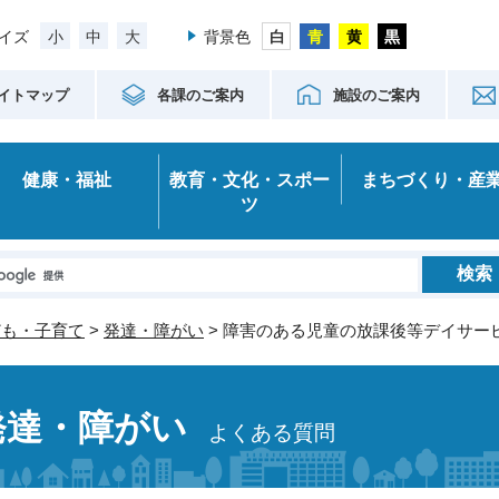
小
中
大
イズ
背景色
イトマップ
各課のご案内
施設のご案内
健康・福祉
教育・文化・スポー
まちづくり・産
ツ
ども・子育て
>
発達・障がい
> 障害のある児童の放課後等デイサー
発達・障がい
よくある質問