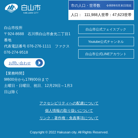
市の人口・世帯数
令和8年6月末日現在
人口：
111,988
人
世帯：
47,623
世帯
白山市役所
白山市公式フェイスブック
〒924-8688 石川県白山市倉光二丁目1
番地
Youtube公式チャンネル
代表電話番号 076-276-1111 ファクス
076-274-9518
白山市公式LINEアカウント
お問い合わせ
【業務時間】
9時00分から17時00分まで
土曜日・日曜日、祝日、12月29日～1月3
日は除く
アクセシビリティへの配慮について
個人情報の取り扱いについて
リンク・著作権・免責事項について
Copyright © 2022 Hakusan city. All Rights Reserved.