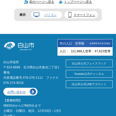
前のページへ戻る
トップページへ戻る
表示
パソコン
スマートフォン
市の人口・世帯数
令和8年6月末日現在
人口：
111,988
人
世帯：
47,623
世帯
白山市役所
白山市公式フェイスブック
〒924-8688 石川県白山市倉光二丁目1
番地
Youtube公式チャンネル
代表電話番号 076-276-1111 ファクス
076-274-9518
白山市公式LINEアカウント
お問い合わせ
【業務時間】
9時00分から17時00分まで
土曜日・日曜日、祝日、12月29日～1月3
日は除く