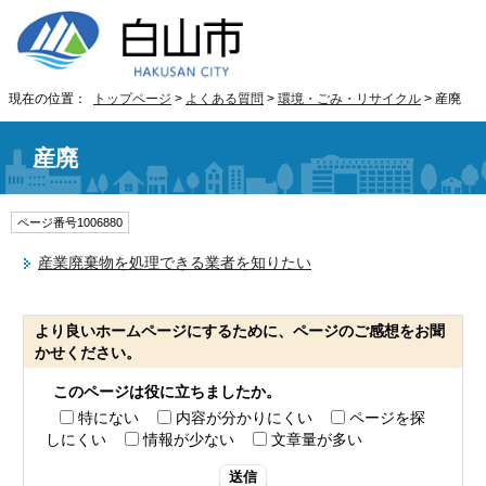
現在の位置：
トップページ
>
よくある質問
>
環境・ごみ・リサイクル
> 産廃
産廃
ページ番号1006880
産業廃棄物を処理できる業者を知りたい
より良いホームページにするために、ページのご感想をお聞
かせください。
このページは役に立ちましたか。
特にない
内容が分かりにくい
ページを探
しにくい
情報が少ない
文章量が多い
送信