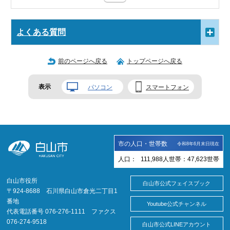
よくある質問
前のページへ戻る
トップページへ戻る
表示
パソコン
スマートフォン
市の人口・世帯数
令和8年6月末日現在
人口：
111,988
人
世帯：
47,623
世帯
白山市役所
白山市公式フェイスブック
〒924-8688 石川県白山市倉光二丁目1
番地
Youtube公式チャンネル
代表電話番号 076-276-1111 ファクス
076-274-9518
白山市公式LINEアカウント