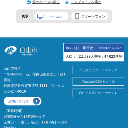
前のページへ戻る
トップページへ戻る
表示
パソコン
スマートフォン
市の人口・世帯数
令和8年6月末日現在
人口：
111,988
人
世帯：
47,623
世帯
白山市役所
白山市公式フェイスブック
〒924-8688 石川県白山市倉光二丁目1
番地
Youtube公式チャンネル
代表電話番号 076-276-1111 ファクス
076-274-9518
白山市公式LINEアカウント
お問い合わせ
【業務時間】
9時00分から17時00分まで
土曜日・日曜日、祝日、12月29日～1月3
日は除く