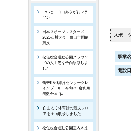
いいとこ白山あさがおマラ
ソン
日本スポーツマスターズ
スポー
2026石川大会 白山市開催
競技
事業
松任総合運動公園グラウン
ドの人工芝を全面改修しま
した
開設
鶴来B&G海洋センタークレ
インプール 令和7年度利用
者数全国2位
白山ろく体育館の競技フロ
アを全面改修しました
松任総合運動公園室内水泳