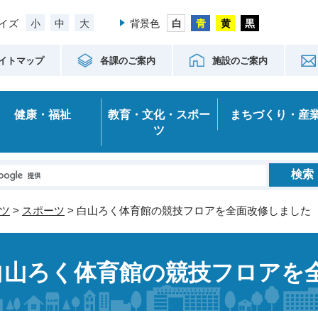
小
中
大
イズ
背景色
イトマップ
各課のご案内
施設のご案内
健康・福祉
教育・文化・スポー
まちづくり・産
ツ
ツ
>
スポーツ
> 白山ろく体育館の競技フロアを全面改修しました
白山ろく体育館の競技フロアを