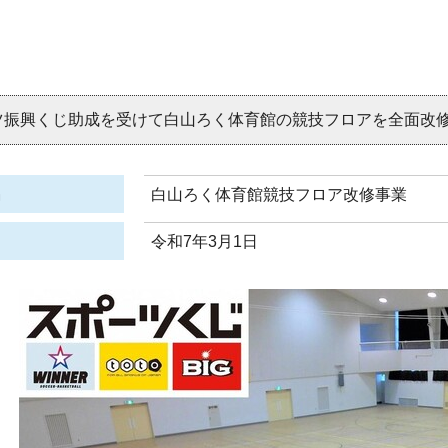
ツ振興くじ助成を受けて白山ろく体育館の競技フロアを全面改
名
白山ろく体育館競技フロア改修事業
日
令和7年3月1日