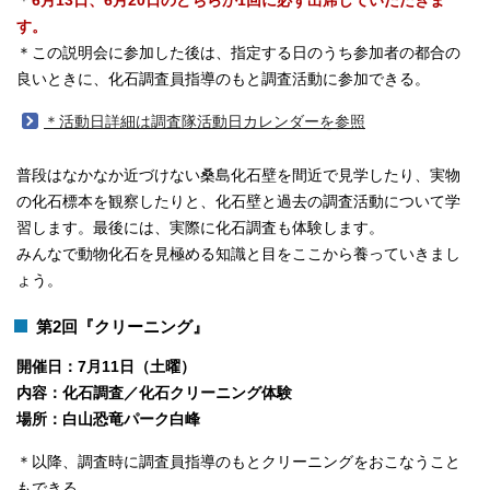
＊
6月13日、6月20日のどちらか1回に必ず出席していただきま
す。
＊この説明会に参加した後は、指定する日のうち参加者の都合の
良いときに、化石調査員指導のもと調査活動に参加できる。
＊活動日詳細は調査隊活動日カレンダーを参照
普段はなかなか近づけない桑島化石壁を間近で見学したり、実物
の化石標本を観察したりと、化石壁と過去の調査活動について学
習します。最後には、実際に化石調査も体験します。
みんなで動物化石を見極める知識と目をここから養っていきまし
ょう。
第2回『クリーニング』
開催日：7月11日（土曜）
内容：化石調査／化石クリーニング体験
場所：白山恐竜パーク白峰
＊以降、調査時に調査員指導のもとクリーニングをおこなうこと
もできる。