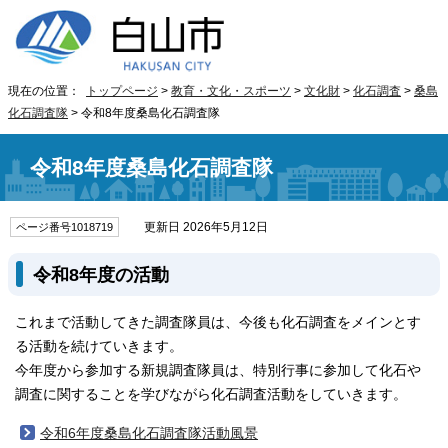
現在の位置：
トップページ
>
教育・文化・スポーツ
>
文化財
>
化石調査
>
桑島
化石調査隊
> 令和8年度桑島化石調査隊
令和8年度桑島化石調査隊
更新日 2026年5月12日
ページ番号1018719
令和8年度の活動
これまで活動してきた調査隊員は、今後も化石調査をメインとす
る活動を続けていきます。
今年度から参加する新規調査隊員は、特別行事に参加して化石や
調査に関することを学びながら化石調査活動をしていきます。
令和6年度桑島化石調査隊活動風景