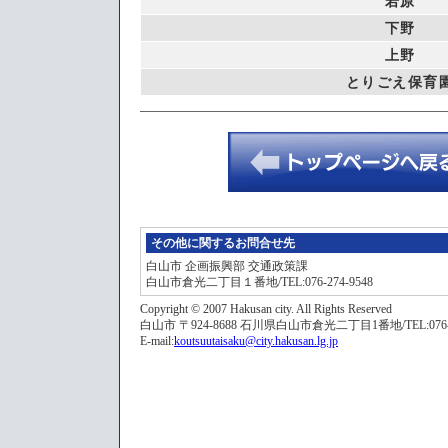
若原
下野
上野
とりごえ保育
その他に関するお問合せ先
白山市 企画振興部 交通政策課
白山市倉光二丁目１番地/TEL:076-274-9548
Copyright © 2007 Hakusan city. All Rights Reserved
白山市 〒924-8688 石川県白山市倉光二丁目1番地/TEL:076-276-1
E-mail:
koutsuutaisaku@city.hakusan.lg.jp